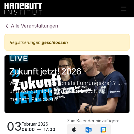
Zum Inhalt springen
Alle Veranstaltungen
Registrierungen
geschlossen
Zukunft jetzt! 2026
Welche Rolle spiele ich als Führungskraft? ...
und wo zur Hölle ist das Drehbuch mit
meinem Part dazu?
Zum Kalender hinzufügen:
03
Februar 2026
09:00
17:00